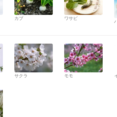
カブ
ワサビ
サクラ
モモ