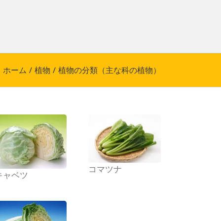
ホーム
/
植物
/
植物の分類（主な科の植物）
コマツナ
キャベツ