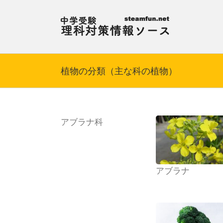
Skip
to
content
植物の分類（主な科の植物）
アブラナ科
アブラナ