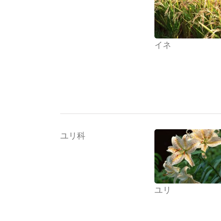
イネ
ユリ科
ユリ