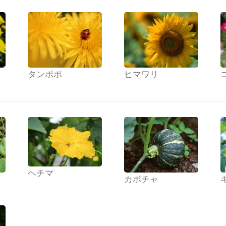
タンポポ
ヒマワリ
ヘチマ
カボチャ