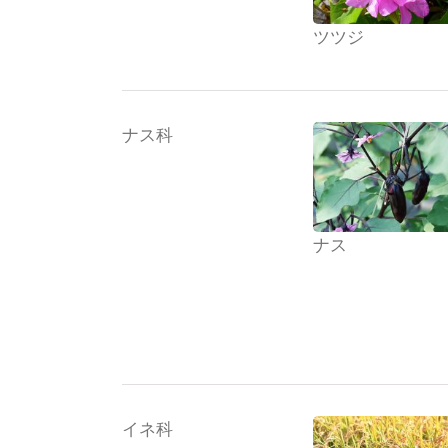
ツツジ
ナス科
ナス
イネ科