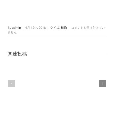
植
By
admin
|
4月 12th, 2018
|
クイズ
,
植物
|
コメントを受け付けてい
物
ません
の
越
冬
_
関連投稿
ク
イ
ズ
は
季
花
節
と
と
受
植
粉
物