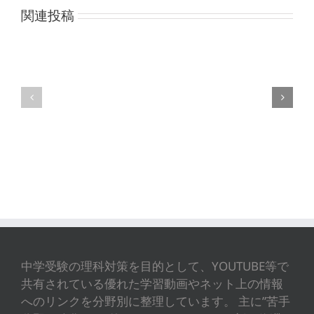
関連投稿
人
骨・
の
筋
誕
肉
生
中学受験の理科対策を目的として、YOUTUBE等で
共有されている優れた学習動画やネット上の情報
へのリンクを分野別に整理しています。 主に”苦手